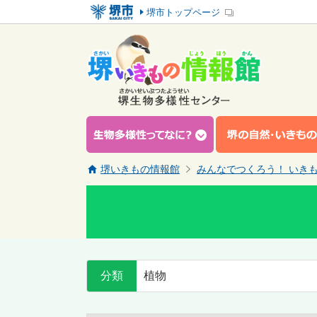
堺市トップページ
堺いきもの情報館
みんなでつくろう！ いき
分類
植物