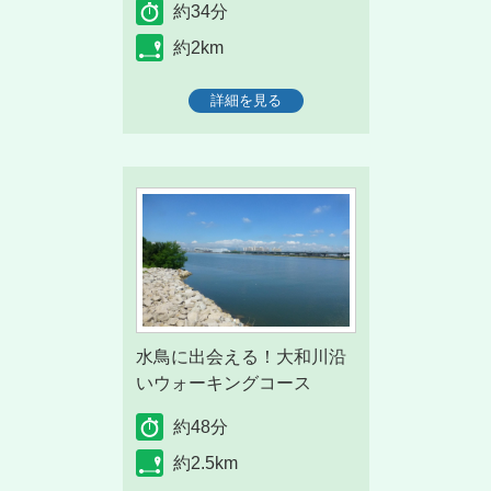
約34分
約2km
詳細を見る
水鳥に出会える！大和川沿
いウォーキングコース
約48分
約2.5km