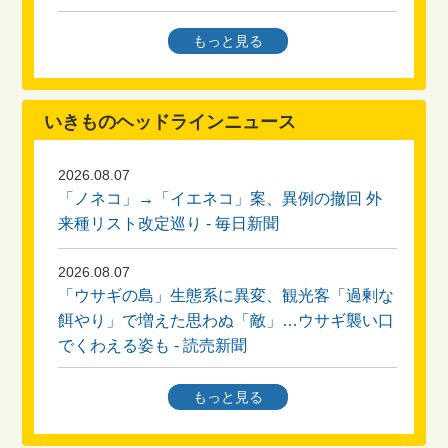
2026.06.25
もっと見る
クビアカツヤカミキリの成虫が発生中！自由研
究のテーマにしてみませんか？
いきものヘッドラインニュース
2026.06.18
令和7年度いきもの1年のページを作成しまし
2026.08.07
た！
「ノネコ」→「イエネコ」案、異例の撤回 外
来種リスト改定巡り - 毎日新聞
2026.05.28
クビアカツヤカミキリ対策に取り組む企業・団
2026.08.07
体を募集中！
「ウサギの島」生態系に異変、観光客「過剰な
餌やり」で増えた思わぬ「敵」…ウサギ襲い口
2026.03.30
でくわえる姿も - 読売新聞
令和7年堺いきものフォトアワード結果発表！
2026.08.04
もっと見る
2021.04.01
絶滅危惧種のコアジサシ、平城宮跡南の工場跡
「堺市の生物多様性保全上考慮すべき野生生物
に今年も 7年連続繁殖 [奈良県] - 朝日新聞
－堺市レッドリスト2021・堺市外来種アラー