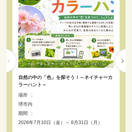
2026.07.23
九十九里沖CCS事業、試掘始まる 地元からは
生態系への影響懸念も [千葉県] - 朝日新聞
2026.07.22
「チョウを捕まえている人がいる」と情報、希
少種「コヒョウモンモドキ」を捕獲した男を容
疑で逮捕 - 読売新聞
2026.07.22
自然の中の「色」を探そう！～ネイチャーカ
楽
オフィス街に絶滅危惧種ウナギが生息？研究者
ラーハント～
「道頓堀川にもいます」 [大阪府] - 朝日新聞
場
場所
北
2026.07.19
堺市内
ー
ウメやモモの木を食い荒らす特定外来生物、発
出
期間
見情報募集…抽選でドラえもんカバーの「地球
徒
の歩き方」贈呈も - 読売新聞
2026年7月10日（金）～ 8月31日（月）
期