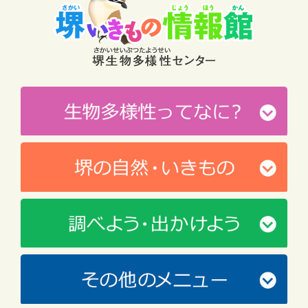
都心で育まれる生態系 [東京都] - 朝日新聞
2026.07.14
増殖アライグマ、闘う獣医師夫妻 特定外来生
物、根絶へ続ける捕獲 - 朝日新聞
2026.07.11
千葉）希少種ソデグロヅル、旭に３羽飛来 地
元男性撮影 [千葉県] - 朝日新聞
2026.07.09
オオタカの繁殖成功率が2年連続大幅低下 希少
種解除9年目の危機 - 朝日新聞
2026.07.09
深海の「熱水噴出孔」に生息する種の６２％が
絶滅危機、「レッドリスト」最新版…海底資源
の採掘が悪影響 - 読売新聞