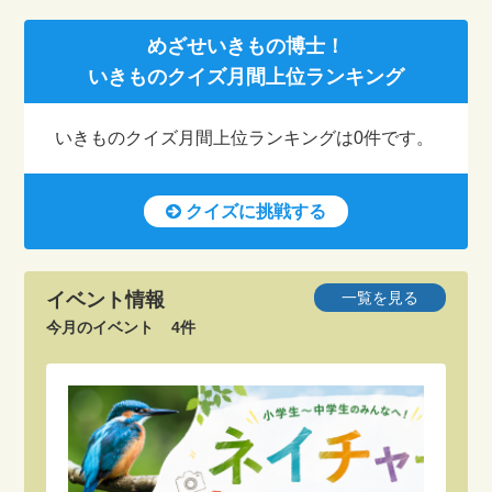
トリスト2021－」を作成しました!
2026.08.03
めざせいきもの博士！
三重で増えるツキノワグマの目撃情報 希少種
いきものクイズ月間上位ランキング
2020.08.07
指定を除外し緊急銃猟も [三重県] [相次ぐクマ
堺いきもの情報館のInstagramアカウントを開
被害] - 朝日新聞
設しました！
いきものクイズ月間上位ランキングは0件です。
2026.08.03
2020.07.08
（社説）生態系の危機 回復へ責任ある行動を -
プライバシーポリシー/著作権/リンク/免責事項
クイズに挑戦する
朝日新聞
のページを変更しました
2026.07.26
イベント情報
一覧を見る
水中ドローンで海の生態系を観察 渥美半島で
今月のイベント
4件
小中学生ら海洋環境学習 [愛知県] - 朝日新聞
2026.07.24
全国の植物園で相次ぐ希少植物の盗難、絶滅危
惧種も被害に…「保全や研究に影響の恐れ」広
い敷地で防犯カメラも限界 - 読売新聞