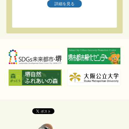
2026.07.17
詳細を見る
2
小泉八雲が紹介、大亀伝説伝わる松江・月照寺
外来種のカメ駆除作戦 [島根県] - 朝日新聞
2026.07.16
失われる自然、政府・企業が回復を 生物多様
性、行動促す「熊本宣言」 - 朝日新聞
2026.07.16
砂漠のカエル、絶滅危惧種に 甲高く鳴く姿が
話題、ペット取引一因か - 朝日新聞
2026.07.14
【独自】希少種｢レブンアツモリソウ｣白馬村の
植物園で全て盗掘 従業員｢本当に悲しい｣ - 信濃
毎日新聞デジタル
2026.07.14
カナヘビも住む恵比寿ガーデンプレイス、東京