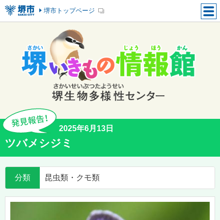
堺市トップページ
2025年6月13日
ツバメシジミ
分類
昆虫類・クモ類