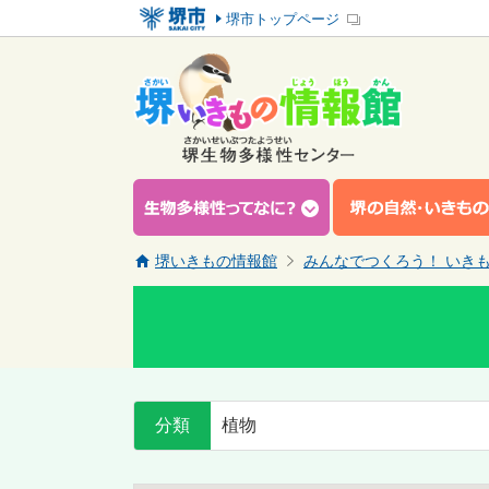
堺市トップページ
堺いきもの情報館
みんなでつくろう！ いき
分類
植物