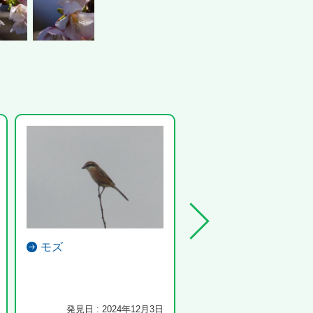
モズ
メジロ
真っ赤な実をついばむメジロ
発見日 : 2024年12月3日
発見日 : 2024年1