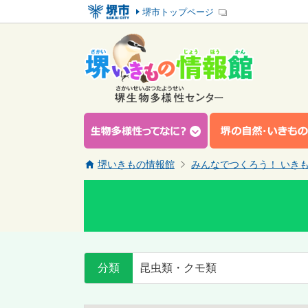
堺市トップページ
堺いきもの情報館
みんなでつくろう！ いき
分類
昆虫類・クモ類