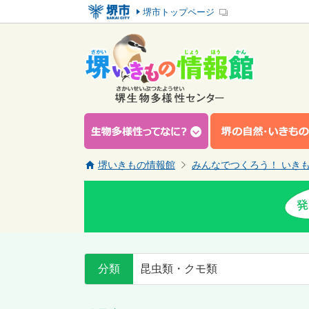
堺市トップページ
堺いきもの情報館
みんなでつくろう！ いき
分類
昆虫類・クモ類