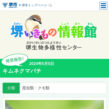
堺市トップページ
2024年5月5日
キムネクマバチ
分類
昆虫類・クモ類