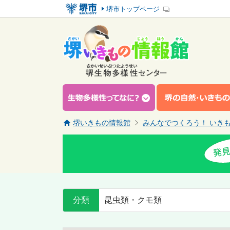
堺市トップページ
堺いきもの情報館
みんなでつくろう！ いき
分類
昆虫類・クモ類