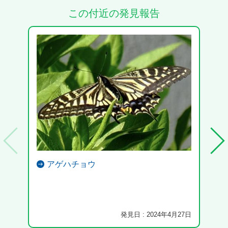
この付近の発見報告
アゲハチョウ
御廟
速に
発見日 : 2024年4月27日