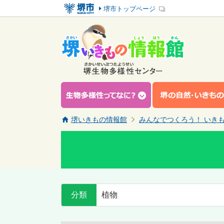
堺市トップページ
堺いきもの情報館
みんなでつくろう！ いき
分類
植物