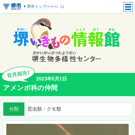
堺市トップページ
2023年5月1日
アメンボ科の仲間
分類
昆虫類・クモ類