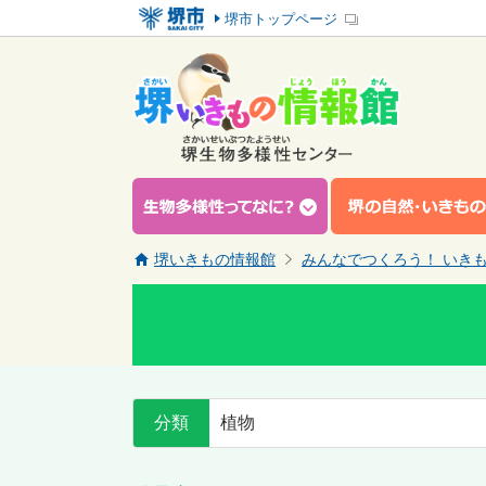
堺市トップページ
堺いきもの情報館
みんなでつくろう！ いき
分類
植物