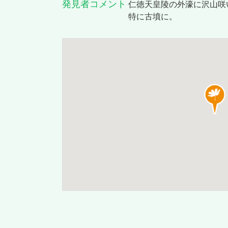
発見者コメント
仁徳天皇陵の外濠に沢山咲
特に古墳に。