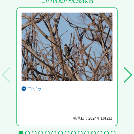
この付近の発見報告
コゲラ
大仙
発見日 : 2024年1月2日