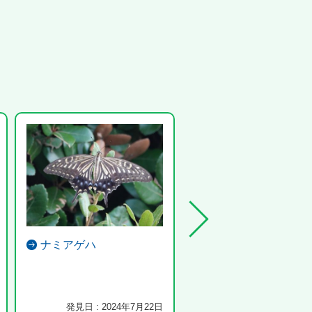
ナミアゲハ
コモンツチバチ
シロツメグサを次々と渡って
虫を見つけました 最後の画
拡大するとア...
発見日 : 2024年7月22日
発見日 : 2023年7月