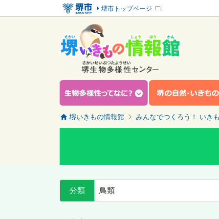
堺市トップページ
堺いきもの情報館
みんなでつくろう！ いき
分類
鳥類