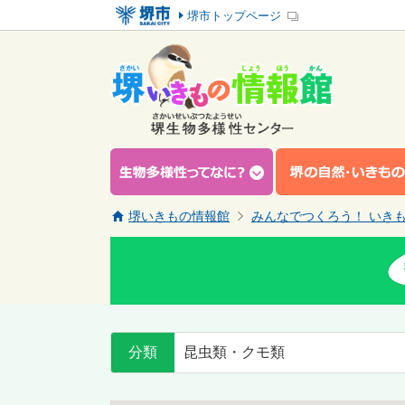
堺市トップページ
堺いきもの情報館
みんなでつくろう！ いき
分類
昆虫類・クモ類