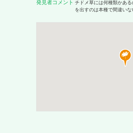
発見者コメント
チドメ草には何種類かある
を出すのは本種で間違いな