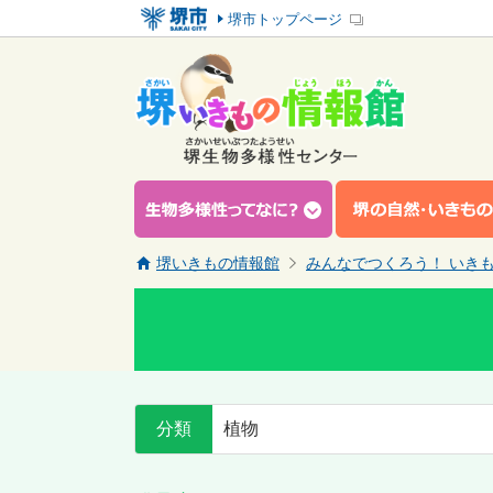
堺市トップページ
堺いきもの情報館
みんなでつくろう！ いき
分類
植物