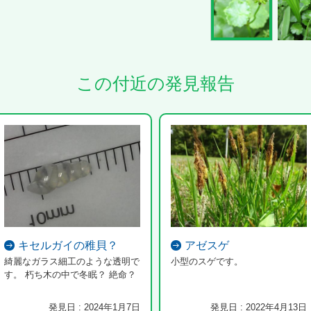
この付近の発見報告
キセルガイの稚貝？
アゼスゲ
綺麗なガラス細工のような透明で
小型のスゲです。
す。 朽ち木の中で冬眠？ 絶命？
発見日 : 2024年1月7日
発見日 : 2022年4月13日