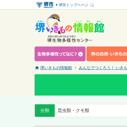
堺市トップページ
堺いきもの情報館
みんなでつくろう！ いき
分類
昆虫類・クモ類