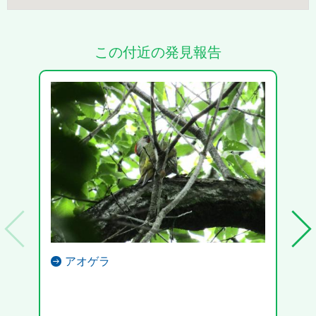
この付近の発見報告
アオゲラ
こん