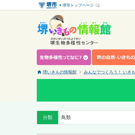
堺市トップページ
堺いきもの情報館
みんなでつくろう！ いき
分類
鳥類