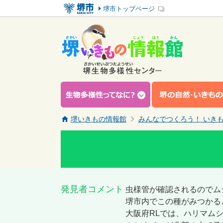
堺市トップページ
堺いきもの情報館
みんなでつくろう！ いき
発見者コメント
虫様管が確認されるのでム
堺市内でこの種がみつかる
大阪府RLでは、ハリマム