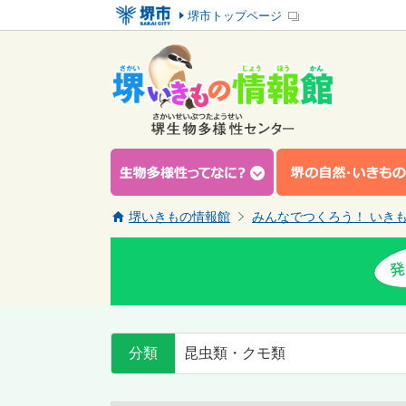
堺市トップページ
堺いきもの情報館
みんなでつくろう！ いき
分類
昆虫類・クモ類