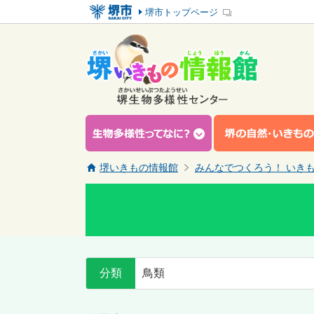
堺市トップページ
堺いきもの情報館
みんなでつくろう！ いき
分類
鳥類