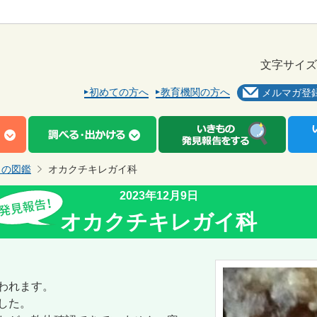
文字サイズ
初めての方へ
教育機関の方へ
メルマガ登
もの図鑑
オカクチキレガイ科
2023年12月9日
オカクチキレガイ科
われます。
した。