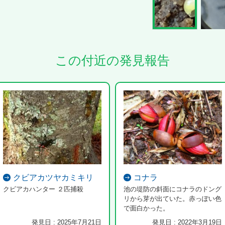
この付近の発見報告
クビアカツヤカミキリ
コナラ
クビアカハンター ２匹捕殺
池の堤防の斜面にコナラのドング
リから芽が出ていた。赤っぽい色
で面白かった。
発見日 : 2025年7月21日
発見日 : 2022年3月19日