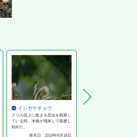
イシガケチョウ
タマツノホコリ
クリの花上に集まる昆虫を観察し
金平糖のような粘菌です。
ている時、本種が飛来して吸蜜し
始めた。
発見日 : 2019年6月16日
発見日 : 2024年6月