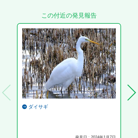
この付近の発見報告
ダイサギ
木の
どで
発見日 : 2024年1月7日