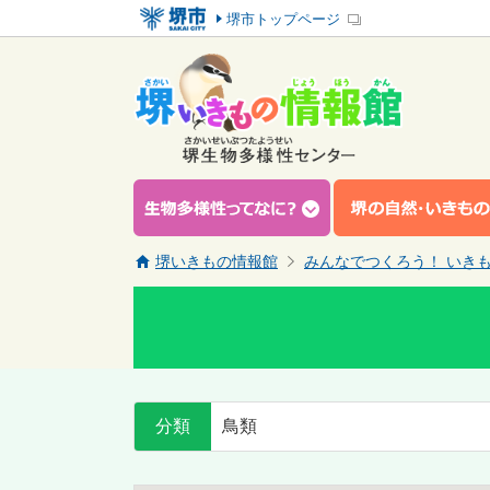
堺市トップページ
堺いきもの情報館
みんなでつくろう！ いき
分類
鳥類