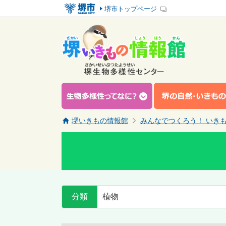
堺市トップページ
堺いきもの情報館
みんなでつくろう！ いき
分類
植物