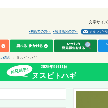
文字サイズ
初めての方へ
教育機関の方へ
メルマガ登
もの図鑑
ヌスビトハギ
2025年9月11日
ヌスビトハギ