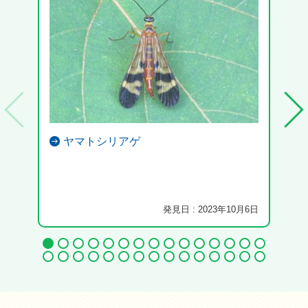
ヤマトシリアゲ
川床
た。
発見日 : 2023年10月6日