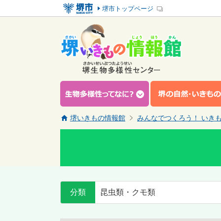
堺市トップページ
堺いきもの情報館
みんなでつくろう！ いき
分類
昆虫類・クモ類