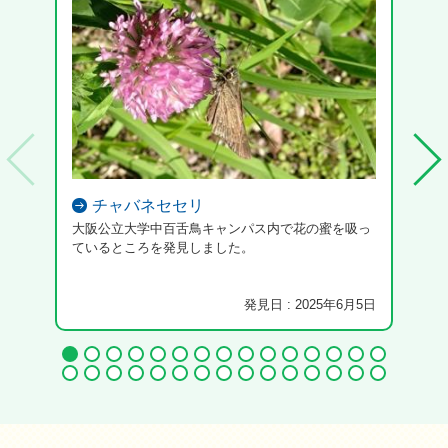
チャバネセセリ
大阪公立大学中百舌鳥キャンパス内で花の蜜を吸っ
カル
ているところを発見しました。
発見日 : 2025年6月5日