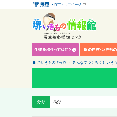
堺市トップページ
堺いきもの情報館
みんなでつくろう！ いき
分類
鳥類