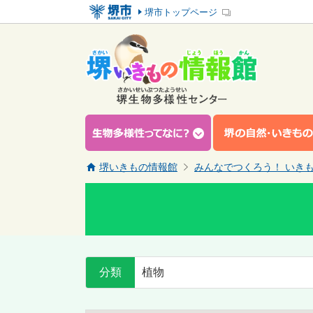
堺市トップページ
堺いきもの情報館
みんなでつくろう！ いき
分類
植物