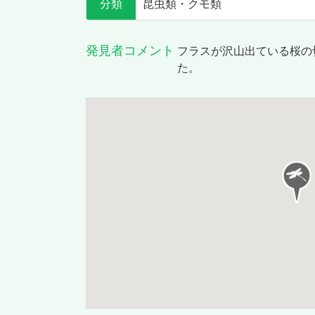
分類
昆虫類・クモ類
発見者コメント
フラスが沢山出ている桜の
た。