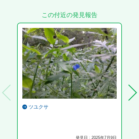
この付近の発見報告
ツユクサ
蛹化
発見日 : 2025年7月9日