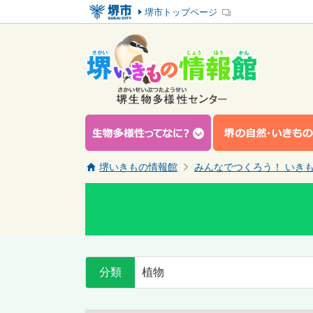
堺市トップページ
堺いきもの情報館
みんなでつくろう！ いき
分類
植物