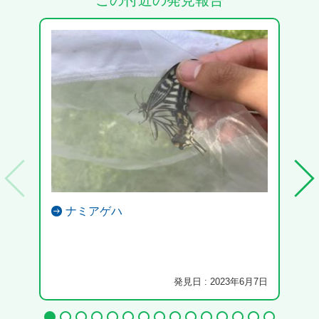
この付近の発見報告
ナミアゲハ
クビ
発見日 : 2023年6月7日