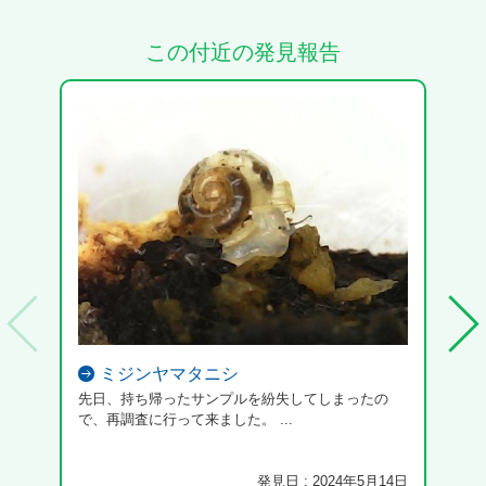
この付近の発見報告
ミジンヤマタニシ
先日、持ち帰ったサンプルを紛失してしまったの
20
で、再調査に行って来ました。 ...
ミム
発見日 : 2024年5月14日