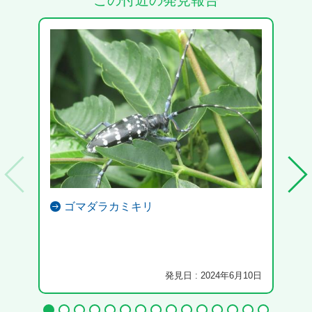
この付近の発見報告
ゴマダラカミキリ
古墳
けま
発見日 : 2024年6月10日