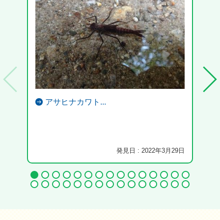
アサヒナカワト...
フキ
た。
発見日 : 2022年3月29日