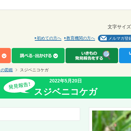
文字サイズ
初めての方へ
教育機関の方へ
メルマガ登
もの図鑑
スジベニコケガ
2022年5月20日
スジベニコケガ