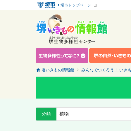
堺市トップページ
堺いきもの情報館
みんなでつくろう！ いき
分類
植物