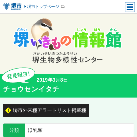
堺市トップページ
2019年3月8日
チョウセンイタチ
堺市外来種アラートリスト掲載種
分類
ほ乳類