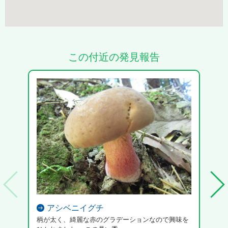
この付近の発見報告
アシベニイグチ
柄が太く、綺麗な赤のグラデーションなので興味を
半分