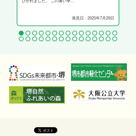
ひかれました。 この暑い季...
すね
発見日 : 2025年7月20日