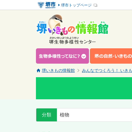
堺市トップページ
堺いきもの情報館
みんなでつくろう！ いき
分類
植物