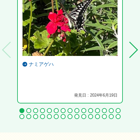
ナミアゲハ
クビ
発見日 : 2024年6月19日