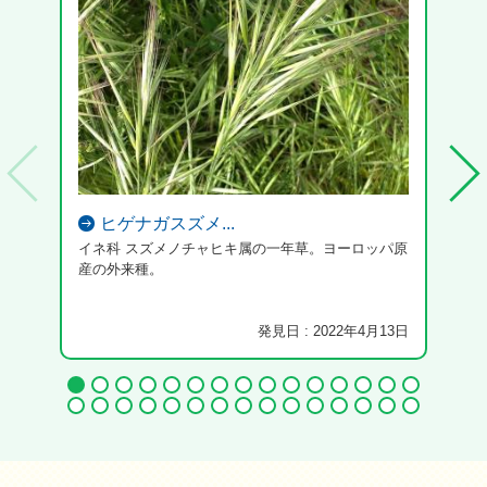
ヒゲナガスズメ...
イネ科 スズメノチャヒキ属の一年草。ヨーロッパ原
ハン
産の外来種。
発見日 : 2022年4月13日