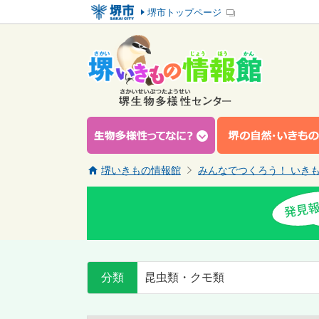
堺市トップページ
堺いきもの情報館
みんなでつくろう！ いき
分類
昆虫類・クモ類