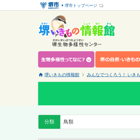
堺市トップページ
堺いきもの情報館
みんなでつくろう！ いき
分類
鳥類