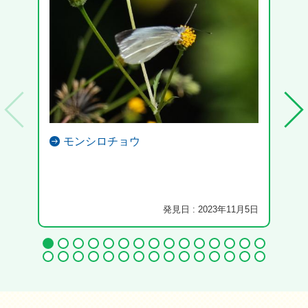
モンシロチョウ
おそ
駆除
発見日 : 2023年11月5日