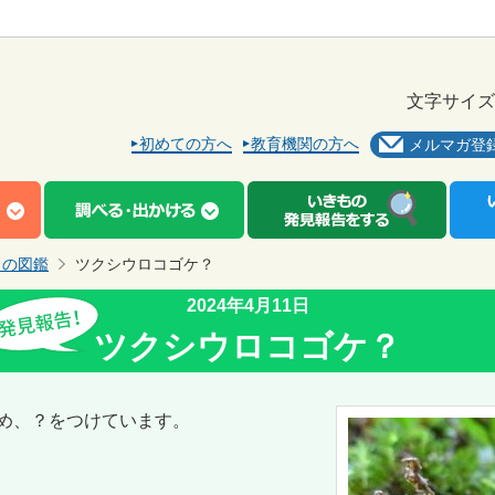
文字サイズ
初めての方へ
教育機関の方へ
メルマガ登
もの図鑑
ツクシウロコゴケ？
2024年4月11日
ツクシウロコゴケ？
め、？をつけています。