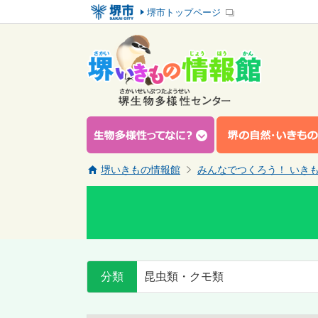
堺市トップページ
堺いきもの情報館
みんなでつくろう！ いき
分類
昆虫類・クモ類